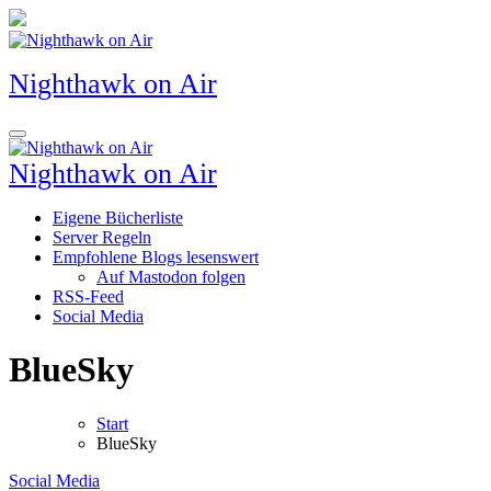
Zum
Inhalt
springen
Nighthawk on Air
Nighthawk on Air
Eigene Bücherliste
Server Regeln
Empfohlene Blogs lesenswert
Auf Mastodon folgen
RSS-Feed
Social Media
BlueSky
Start
BlueSky
Social Media