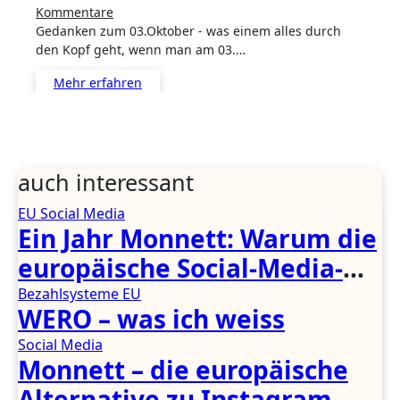
Kommentare
Gedanken zum 03.Oktober - was einem alles durch
den Kopf geht, wenn man am 03.…
Mehr erfahren
auch interessant
EU
Social Media
Ein Jahr Monnett: Warum die
europäische Social-Media-
Hoffnung an der Praxis
Bezahlsysteme
EU
WERO – was ich weiss
scheitert
Social Media
Monnett – die europäische
Alternative zu Instagram