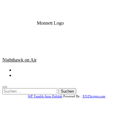
Monnett Logo
Nighthawk on Air
Suchen
nach:
WP Tumblr Auto Publish
Powered By :
XYZScripts.com